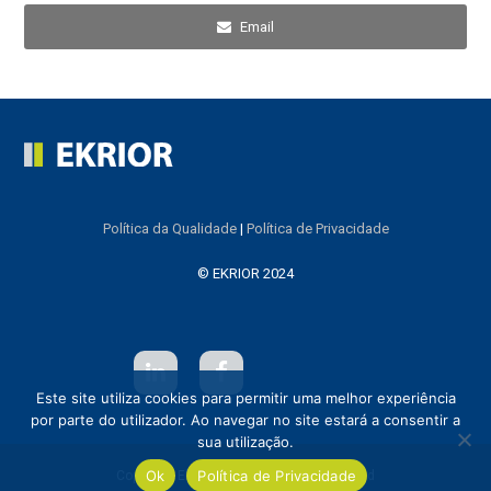
Email
Política da Qualidade
|
Política de Privacidade
© EKRIOR 2024
L
F
Este site utiliza cookies para permitir uma melhor experiência
i
a
por parte do utilizador. Ao navegar no site estará a consentir a
n
c
sua utilização.
k
e
e
b
Ok
Política de Privacidade
Copyright
Ekrior
2026 - All Rights Reserved