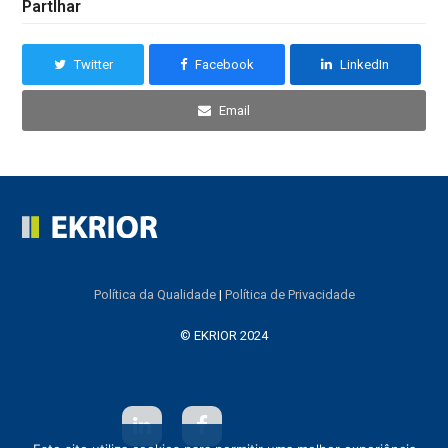
Partlhar
Twitter
Facebook
LinkedIn
Email
Política da Qualidade
|
Política de Privacidade
© EKRIOR 2024
L
F